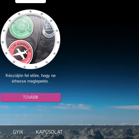
Készüljön fel előre, hogy ne
érhesse meglepetés.
TOVÁBB
S
GYIK
KAPCSOLAT