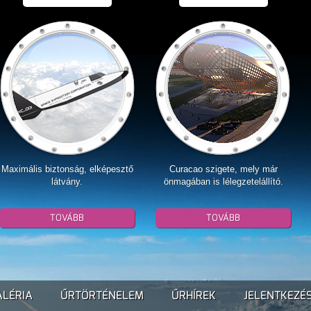
Maximális biztonság, elképesztő
Curacao szigete, mely már
látvány.
önmagában is lélegzetelállító.
TOVÁBB
TOVÁBB
ALÉRIA
ŰRTÖRTÉNELEM
ŰRHÍREK
JELENTKEZÉ