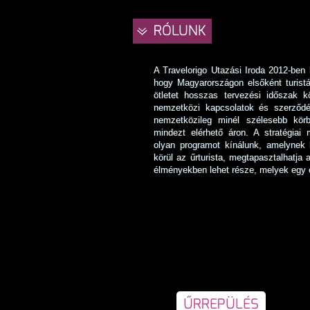
RÓLUNK
A Travelorigo Utazási Iroda 2012-ben k
hogy Magyarországon elsőként turist
ötletet hosszas tervezési időszak 
nemzetközi kapcsolatok és szerződés
nemzetközileg minél szélesebb körb
mindezt elérhető áron. A stratégiai
olyan programot kínálunk, amelynek 
körül az űrturista, megtapasztalhatja 
élményekben lehet része, melyek egy é
ŰRREPÜLÉS