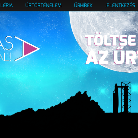
LÉRIA
ŰRTÖRTÉNELEM
ŰRHÍREK
JELENTKEZÉS