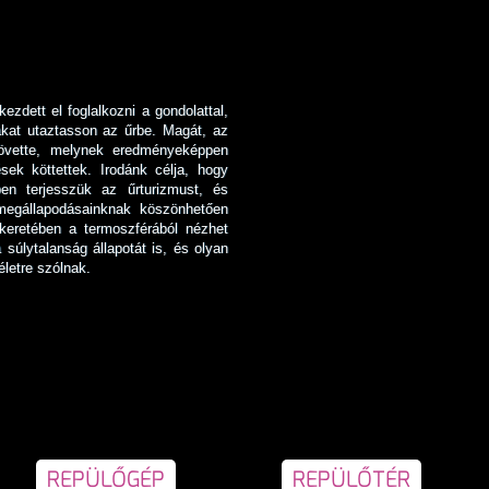
ezdett el foglalkozni a gondolattal,
ákat utaztasson az űrbe. Magát, az
követte, melynek eredményeképpen
ek köttettek. Irodánk célja, hogy
en terjesszük az űrturizmust, és
 megállapodásainknak köszönhetően
keretében a termoszférából nézhet
a súlytalanság állapotát is, és olyan
letre szólnak.
REPÜLŐGÉP
REPÜLŐTÉR