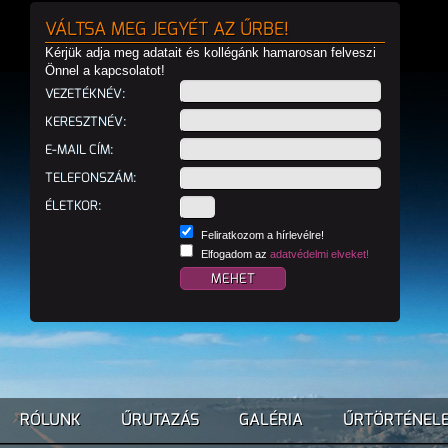
VÁLTSA MEG JEGYÉT AZ ŰRBE!
Kérjük adja meg adatait és kollégánk hamarosan felveszi
Önnel a kapcsolatot!
VEZETÉKNÉV:
KERESZTNÉV:
E-MAIL CÍM:
TELEFONSZÁM:
ÉLETKOR:
Feliratkozom a hírlevélre!
Elfogadom az
adatvédelmi elveket!
RÓLUNK
ŰRUTAZÁS
GALÉRIA
ŰRTÖRTÉNEL