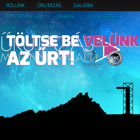
RÓLUNK
ŰRUTAZÁS
GALÉRIA
ŰRTÖRTÉNELEM
ŰRHÍREK
JELENTKEZÉS
GYIK
KAPCSOLAT