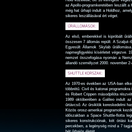
az Apollo-programkeretében leszállt a 
még hat űrhajó indult a Holdhoz, amely
sikeres leszállásával ért véget.
ŰRÁLLOMÁSOK:
Az első, emberekkel is kipróbált űrál
összesen 7 állomás repült. A Szaljut–
Egyesült Államok Skylab űrállomása
napmegfigyelési kísérletet végezve. 19
nemzet összefogása nyomán a Nemzetk
állandó személyzet 2000. november 2-á
SHUTTLE KORSZAK:
Az 1970-es években az USA-ban elkezd
többrétű. Civil és katonai programokra
és Robert Crippen másodpilóta részvét
1989 októberében a Galileo indult az 
űrtávcső. Az űrsiklók kereskedelmi ha
Közös orosz-amerikai programok kezdőd
időszakban a Space Shuttle-flotta le
sikeres konstrukciónak, két óriási 
percekben, a legénység mind a 7 tagja 
hét űrhajós életét.