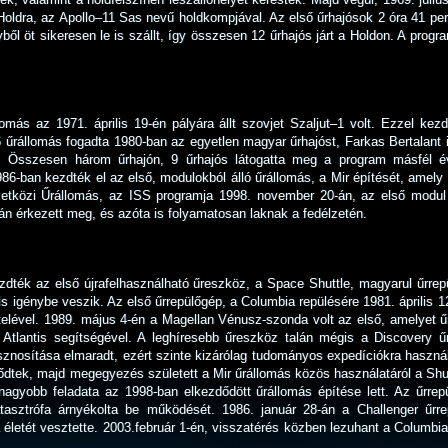
Holdra, az Apollo–11 Sas nevű holdkompjával. Az első űrhajósok 2 óra 41 perce
ből öt sikeresen le is szállt, így összesen 12 űrhajós járt a Holdon. A pro
lomás az 1971. április 19-én pályára állt szovjet Szaljut–1 volt. Ezzel kez
6 űrállomás fogadta 1980-ban az egyetlen magyar űrhajóst, Farkas Bertalant i
. Összesen három űrhajón, 9 űrhajós látogatta meg a program másfél é
86-ban kezdték el az első, modulokból álló űrállomás, a Mir építését, amely
özi Űrállomás, az ISS programja 1998. november 20-án, az első modul f
n érkezett meg, és azóta is folyamatosan laknak a fedélzetén.
ték az első újrafelhasználható űreszköz, a Space Shuttle, magyarul űrrepül
 is igénybe veszik. Az első űrrepülőgép, a Columbia repülésére 1981. április 
elével. 1989. május 4-én a Magellan Vénusz-szonda volt az első, amelyet űrr
Atlantis segítségével. A leghíresebb űreszköz talán mégis a Discovery űrr
sznosítása elmaradt, ezért szinte kizárólag tudományos expedíciókra használ
tek, majd megegyezés született a Mir űrállomás közös használatáról a Shut
gnagyobb feladata az 1998-ban elkezdődött űrállomás építése lett. Az űrre
katasztrófa árnyékolta be működését. 1986. január 28-án a Challenger űrr
életét vesztette. 2003.február 1-én, visszatérés közben lezuhant a Columbia 