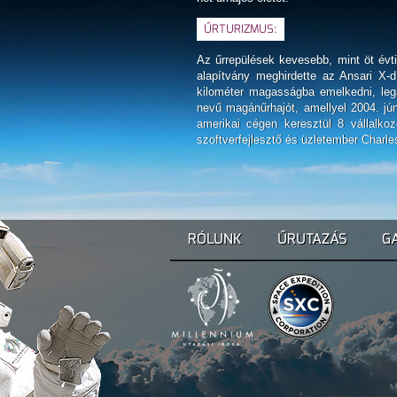
ŰRTURIZMUS:
Az űrrepülések kevesebb, mint öt évti
alapítvány meghirdette az Ansari X-
kilométer magasságba emelkedni, leg
nevű magánűrhajót, amellyel 2004. jún
amerikai cégen keresztül 8 vállalko
szoftverfejlesztő és üzletember Charle
RÓLUNK
ŰRUTAZÁS
G