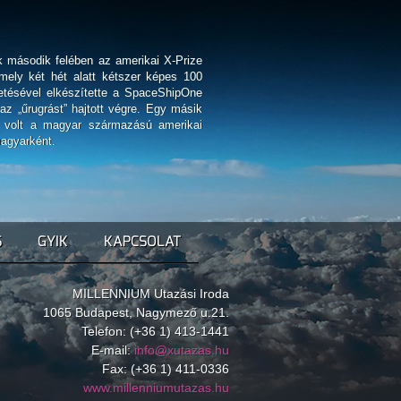
ek második felében az amerikai X-Prize
mely két hét alatt kétszer képes 100
etésével elkészítette a SpaceShipOne
az „űrugrást” hajtott végre. Egy másik
ük volt a magyar származású amerikai
magyarként.
S
GYIK
KAPCSOLAT
MILLENNIUM Utazási Iroda
1065 Budapest, Nagymező u.21.
Telefon: (+36 1) 413-1441
E-mail:
info@xutazas.hu
Fax: (+36 1) 411-0336
www.millenniumutazas.hu