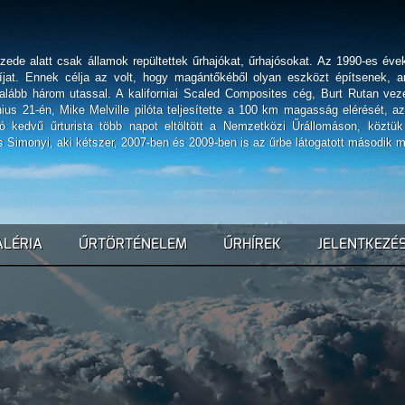
zede alatt csak államok repültettek űrhajókat, űrhajósokat. Az 1990-es év
díjat. Ennek célja az volt, hogy magántőkéből olyan eszközt építsenek, a
alább három utassal. A kaliforniai Scaled Composites cég, Burt Rutan vez
ius 21-én, Mike Melville pilóta teljesítette a 100 km magasság elérését, az
zó kedvű űrturista több napot eltöltött a Nemzetközi Űrállomáson, közt
s Simonyi, aki kétszer, 2007-ben és 2009-ben is az űrbe látogatott második 
ALÉRIA
ŰRTÖRTÉNELEM
ŰRHÍREK
JELENTKEZÉ