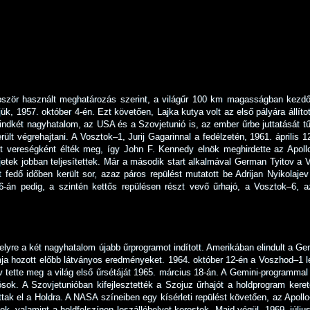
bször használt meghatározás szerint, a világűr 100 km magasságban kezdő
ük, 1957. október 4-én. Ezt követően, Lajka kutya volt az első pályára állíto
ndkét nagyhatalom, az USA és a Szovjetunió is, az ember űrbe juttatását tűzt
rült végrehajtani. A Vosztok–1, Jurij Gagarinnal a fedélzetén, 1961. április 1
 vereségként élték meg, így John F. Kennedy elnök meghirdette az Apollo
etek jobban teljesítettek. Már a második start alkalmával German Tyitov a Vo
 fedő időben került sor, azaz páros repülést mutatott be Adrijan Nyikolaj
6-án pedig, a szintén kettős repülésen részt vevő űrhajó, a Vosztok–6, az 
elyre a két nagyhatalom újabb űrprogramot indított. Amerikában elindult a G
a hozott előbb látványos eredményeket. 1964. október 12-én a Voszhod–1 lett
tette meg a világ első űrsétáját 1965. március 18-án. A Gemini-programmal p
ósok. A Szovjetunióban kifejlesztették a Szojuz űrhajót a holdprogram keret
tak el a Holdra. A NASA színeiben egy kísérleti repülést követően, az Apollo–
ek, valamint a holdfelszínen leszállóhelyet kerestek. Majd végül, 1969. júliu