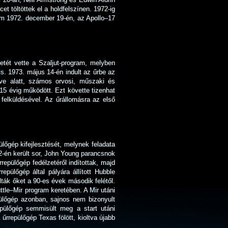
t töltöttek el a holdfelszínen. 1972-ig
gram 1972. december 19-én, az Apollo–17
detét vette a Szaljut-program, melyben
s. 1973. május 14-én indult az űrbe az
ve alatt, számos orvosi, műszaki és
 15 évig működött. Ezt követte tizenhat
elküldésével. Az űrállomásra az első
őgép kifejlesztését, melynek feladata
12-én került sor, John Young parancsnok
epülőgép fedélzetéről indítottak, majd
epülőgép által pályára állított Hubble
ták őket a 90-es évek második felétől.
tle–Mir program keretében. A Mir utáni
pülőgép azonban, sajnos nem bizonyult
epülőgép semmisült meg a start utáni
űrrepülőgép Texas fölött, kioltva újabb