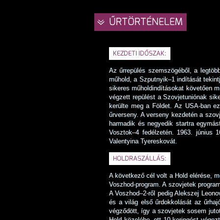
ŰRTÖRTÉNELEM
KEZDETI IDŐSZAK:
Az űrrepülés szemszögéből, a legtöb
műhold, a Szputnyik–1 indítását tekintj
sikeres műholdindításokat követően mi
végzett repülést a Szovjetuniónak sike
kerülte meg a Földet. Az USA-ban ezt
űrverseny. A verseny kezdetén a szovj
harmadik és negyedik startra egymást
Vosztok–4 fedélzetén. 1963. június 1
Valentyina Tyereskovát.
HOLDRASZÁLLÁS:
A következő cél volt a Hold elérése, m
Voszhod-program. A szovjetek programj
A Voszhod–2-ről pedig Alekszej Leonov 
és a világ első űrdokkolását az űrhaj
végződött, így a szovjetek sosem jutot
Hold közelébe, ott 10 keringést végezt