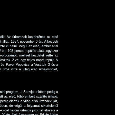
dik. Az űrkorszak kezdetének az első
tt állat, 1957. november 3-án. A kezdeti
e ki célul. Végül az első, ember által
2-én, 108 perces repülés alatt, egyszer
-programot, mellyel kezdetét vette az
sztok–2-vel egy teljes napot repült. A
ev és Pavel Popovics a Vosztok–3 és a
űrbe vitte a világ első űrhajósnőjét,
emini-program, a Szovjetunióban pedig a
 az első, több embert szállító űrhajó.
edig elérték a világ első űrrandevúját,
ében, de végül a folyamat sikertelenül
8-cal három űrhajós jutott el először a
s 20-án, Neil Armstrong és Edwin Aldrin