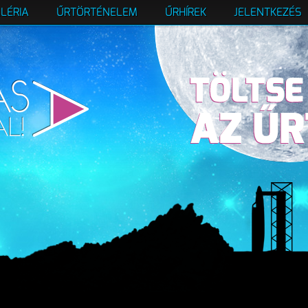
LÉRIA
ŰRTÖRTÉNELEM
ŰRHÍREK
JELENTKEZÉS