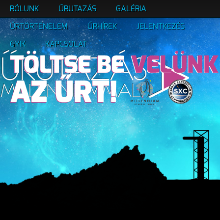
RÓLUNK
ŰRUTAZÁS
GALÉRIA
ŰRTÖRTÉNELEM
ŰRHÍREK
JELENTKEZÉS
GYIK
KAPCSOLAT