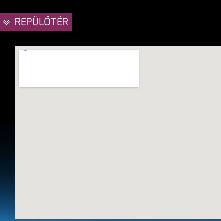
REPÜLŐTÉR