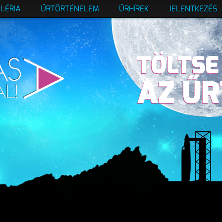
LÉRIA
ŰRTÖRTÉNELEM
ŰRHÍREK
JELENTKEZÉS