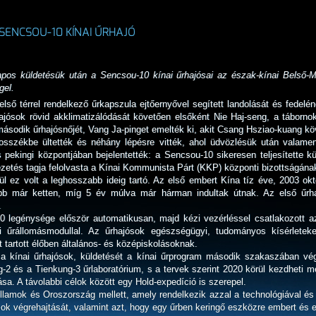
 SENCSOU-10 KÍNAI ŰRHAJÓ
apos küldetésük után a Sencsou-10 kínai űrhajósai az észak-kínai Belső-Mon
gel.
ső térrel rendelkező űrkapszula ejtőernyővel segített landolását és fedelén
hajósok rövid akklimatizálódását követően elsőként Nie Haj-seng, a táborn
ásodik űrhajósnőjét, Vang Ja-pinget emelték ki, akit Csang Hsziao-kuang köv
sszékbe ültették és néhány lépésre vitték, ahol üdvözlésük után valamenn
tás pekingi központjában bejelentették: a Sencsou-10 sikeresen teljesítette k
vezetés tagja felolvasta a Kínai Kommunista Párt (KKP) központi bizottságának 
ül ez volt a leghosszabb ideig tartó. Az első embert Kína tíz éve, 2003 o
őbb már ketten, míg 5 év múlva már hárman indultak útnak. Az első űrha
.
10 legénysége először automatikusan, majd kézi vezérléssel csatlakozott 
ti űrállomásmodullal. Az űrhajósok egészségügyi, tudományos kísérleteke
t tartott élőben általános- és középiskolásoknak.
 a kínai űrhajósok, küldetését a kínai űrprogram második szakaszában vég
2 és a Tienkung-3 űrlaboratórium, s a tervek szerint 2020 körül kezdheti m
ása. A távolabbi célok között egy Hold-expedíció is szerepel.
lamok és Oroszország mellett, amely rendelkezik azzal a technológiával és
ások végrehajtását, valamint azt, hogy egy űrben keringő eszközre embert és