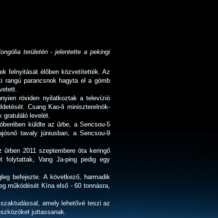
gólia területén - jelentette a pekingi
ek felnyitását élőben közvetítették. Az
oki rangú parancsnok hagyta el a gömb
etett.
yien röviden nyilatkoztak a televízió
üldetését. Csang Kao-li miniszterelnök-
gratuláló levelét.
któberében küldte az űrbe, a Sencsou-5
jósnő tavaly júniusban, a Sencsou-9
az űrben 2011 szeptembere óta keringő
t folytattak, Vang Ja-ping pedig egy
leg befejezte. A következő, harmadik
eg működését Kína első - 60 tonnásra,
 szaktudással, amely lehetővé teszi az
 eszközöket juttassanak.