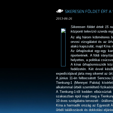
SIKERESEN FÖLDET ÉRT A
2013-06-26
Sikeresen földet értek 15 n
központi televízió szerda reg
Az alig három köbméteres bel
orvosi vizsgálatot és az űr
alakú kapszulát, majd Kína m
Az űrhajósokat egy-egy karo
riporterének. A földi irányí
helyettes, a politikai csúcs
A kínai űrhajósmissziók köz
fedélzetén. Két évvel kés
expedíciójával járta meg sikerrel az űrt
A június 11-én felbocsátott Sencsou-
Tienkung-1 (Mennyei Palota) kísérle
alkalommal űrbéli szemléltető fizikaórá
A Tienkung-1-től kedden elbúcsúztak
szakaszban épül majd meg a Tienkung-
10 éves szolgálatra tervezett - űrállom
Kína a harmadik ország az Egyesült Ál
űrbéli találkozások és dokkolási eljár